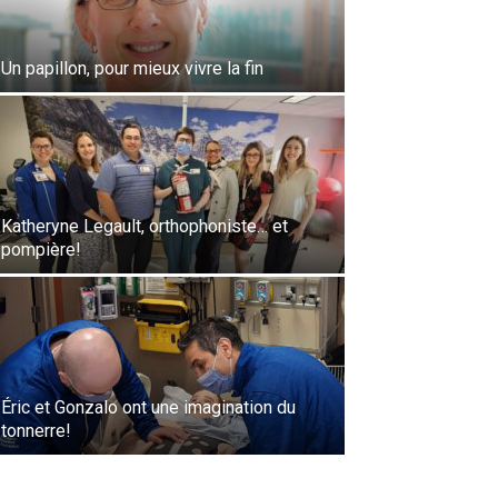
Un papillon, pour mieux vivre la fin
Katheryne Legault, orthophoniste… et
pompière!
Éric et Gonzalo ont une imagination du
tonnerre!