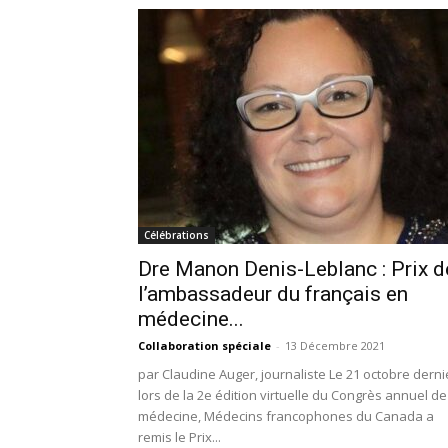
Célébrations
Dre Manon Denis-Leblanc : Prix d
l’ambassadeur du français en
médecine...
Collaboration spéciale
-
13 Décembre 2021
par Claudine Auger, journaliste Le 21 octobre derni
lors de la 2e édition virtuelle du Congrès annuel de
médecine, Médecins francophones du Canada a
remis le Prix...