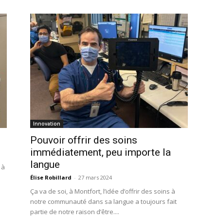
Innovation
Pouvoir offrir des soins
immédiatement, peu importe la
langue
 à
Élise Robillard
-
27 mars 2024
Ça va de soi, à Montfort, l’idée d’offrir des soins à
notre communauté dans sa langue a toujours fait
partie de notre raison d’être....