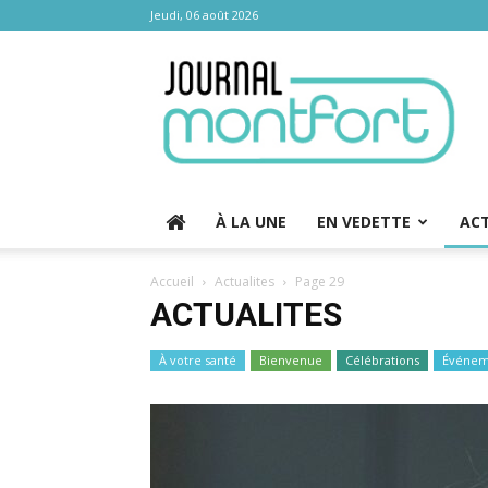
Jeudi, 06 août 2026
Journal
Montfort
À LA UNE
EN VEDETTE
AC
Accueil
Actualites
Page 29
ACTUALITES
À votre santé
Bienvenue
Célébrations
Événem