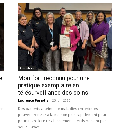
Actualites
e
Montfort reconnu pour une
pratique exemplaire en
télésurveillance des soins
Laurence Paradis
-
25 juin 2025
er,
Des patients atteints de maladies chroniques
peuvent rentrer à la maison plus rapidement pour
poursuivre leur rétablissement… et ils ne sont pas
seuls. Grâce...