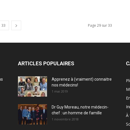
33
Page 29 sur 33
ARTICLES POPULAIRES
C
ns
Apprenez à (vraiment) connaitre
Pl
nos médecins!
M
1 mai 2019
En
In
Dr Guy Moreau, notre médecin-
chef : un homme de famille
À 
1 novembre 2018
So