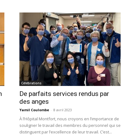
Célébrations
n
De parfaits services rendus par
des anges
Yamil Coulombe
-
8 avril 2023
À l’Hôpital Montfort, nous croyons en l’importance de
souligner le travail des membres du personnel qui se
distinguent par l’excellence de leur travail. C’est...