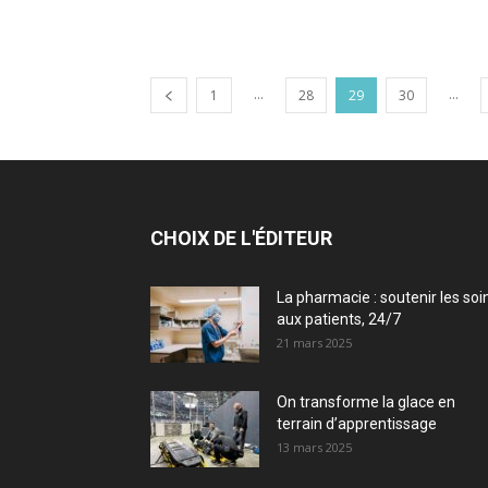
...
...
1
28
29
30
CHOIX DE L'ÉDITEUR
La pharmacie : soutenir les soi
aux patients, 24/7
21 mars 2025
On transforme la glace en
terrain d’apprentissage
13 mars 2025