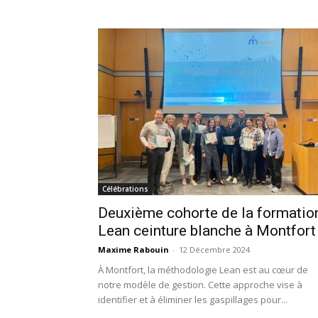
Célébrations
Deuxième cohorte de la formatio
Lean ceinture blanche à Montfort
Maxime Rabouin
-
12 Décembre 2024
À Montfort, la méthodologie Lean est au cœur de
notre modèle de gestion. Cette approche vise à
identifier et à éliminer les gaspillages pour...