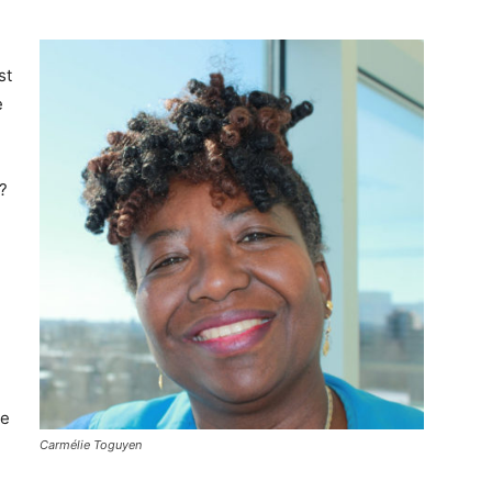
st
e
?
te
Carmélie Toguyen