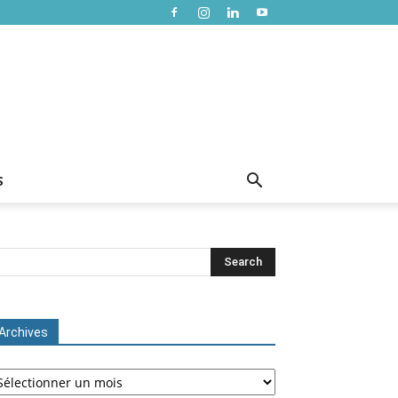
S
Archives
chives