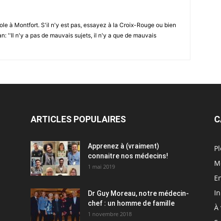
e à Montfort. S'il n'y est pas, essayez à la Croix-Rouge ou bien
n: ''Il n'y a pas de mauvais sujets, il n'y a que de mauvais
ARTICLES POPULAIRES
C
Apprenez à (vraiment)
Pl
connaitre nos médecins!
M
1 mai 2019
En
I
Dr Guy Moreau, notre médecin-
chef : un homme de famille
À 
1 novembre 2018