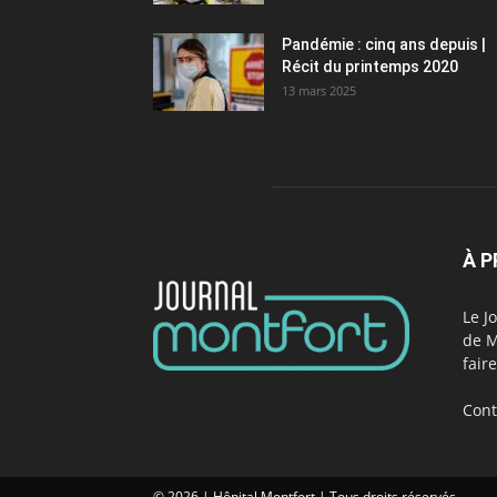
Pandémie : cinq ans depuis |
Récit du printemps 2020
13 mars 2025
À 
Le J
de M
fair
Cont
© 2026 | Hôpital Montfort | Tous droits réservés