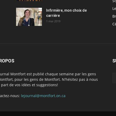
So
Le
Infirmière, mon choix de
carrière
Br
1 mai 2019
C
PROPOS
S
ournal Montfort est publié chaque semaine par les gens
ontfort, pour les gens de Montfort. N'hésitez pas à nous
e part de vos idées et suggestions!
actez-nous:
lejournal@montfort.on.ca