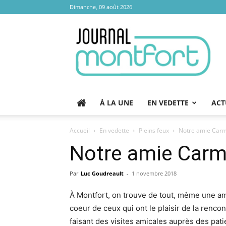
Dimanche, 09 août 2026
Journal
Montfort
À LA UNE
EN VEDETTE
ACT
Accueil
En vedette
Pleins feux
Notre amie Carm
Notre amie Carm
Par
Luc Goudreault
-
1 novembre 2018
À Montfort, on trouve de tout, même une am
coeur de ceux qui ont le plaisir de la renc
faisant des visites amicales auprès des pati