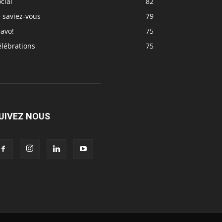
cial
82
 saviez-vous
79
avo!
75
élébrations
75
UIVEZ NOUS