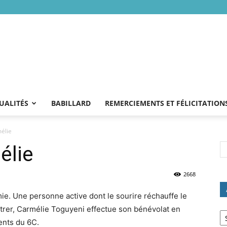
UALITÉS
BABILLARD
REMERCIEMENTS ET FÉLICITATION
élie
élie
2668
ie. Une personne active dont le sourire réchauffe le
Ar
ontrer, Carmélie Toguyeni effectue son bénévolat en
ents du 6C.