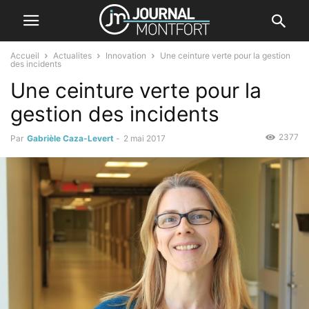
Accueil
Actualites
Innovation
Une ceinture verte pour la gestion
des incidents
Une ceinture verte pour la
gestion des incidents
2377
Par
Gabrièle Caza-Levert
-
2 mai 2017