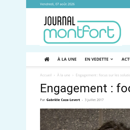
Vendredi, 07 août 2026
Journal
Montfort
À LA UNE
EN VEDETTE
ACT
Accueil
À la une
Engagement : focus sur les soluti
Engagement : foc
Par
Gabrièle Caza-Levert
-
3 juillet 2017