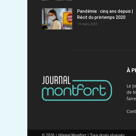
Pandémie : cinq ans depuis |
Récit du printemps 2020
13 mars 2025
À 
Le J
de M
fair
Cont
© 2026 | Hôpital Montfort | Tous droits réservés