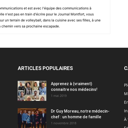
communications et est avec l'équipe des communications à
e n'est pas en train d'écrire pour le Journal Montfort, vous
r un terrain de volleyball, dans la cuisine avec ses filles, à une
en chemin vers sa prochaine escapade.
ARTICLES POPULAIRES
C
Apprenez à (vraiment)
Pl
connaitre nos médecins!
M
1 mai 2019
En
I
Dr Guy Moreau, notre médecin-
chef : un homme de famille
À 
1 novembre 2018
So