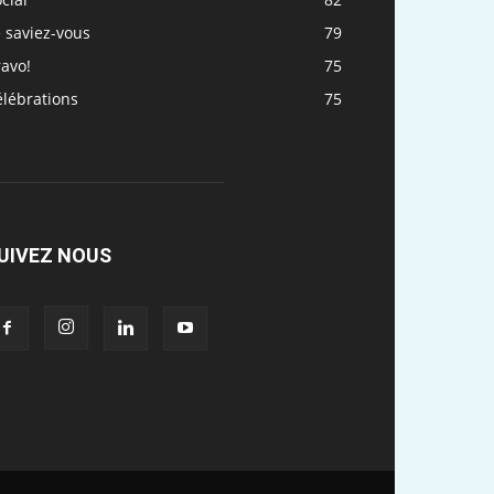
 saviez-vous
79
avo!
75
élébrations
75
UIVEZ NOUS