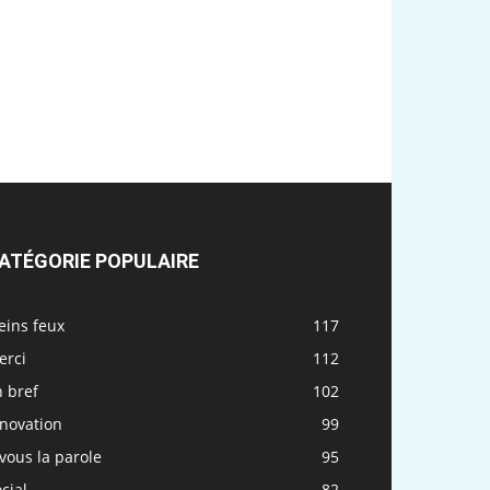
ATÉGORIE POPULAIRE
eins feux
117
erci
112
 bref
102
nnovation
99
vous la parole
95
cial
82