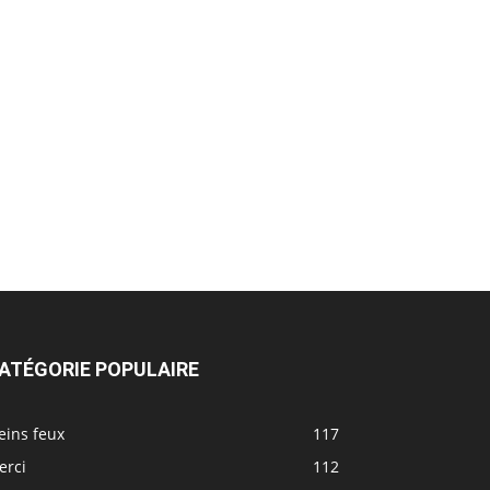
ATÉGORIE POPULAIRE
eins feux
117
erci
112