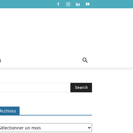
S
Archives
chives