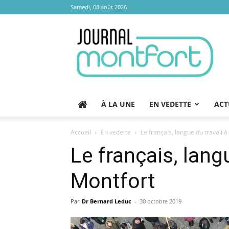
Samedi, 08 août 2026
Journal
Montfort
À LA UNE
EN VEDETTE
ACT
Accueil
En vedette
Le français, langue du travail 
Le français, lang
Montfort
Par
Dr Bernard Leduc
-
30 octobre 2019