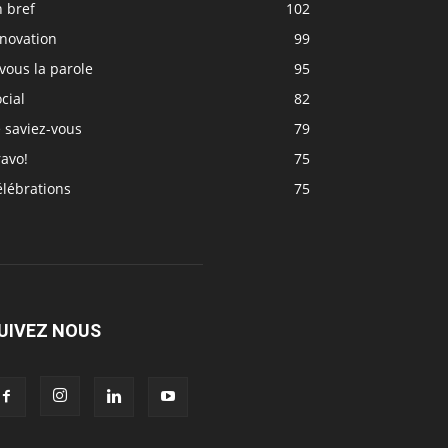
 bref
102
nnovation
99
vous la parole
95
cial
82
 saviez-vous
79
avo!
75
élébrations
75
UIVEZ NOUS