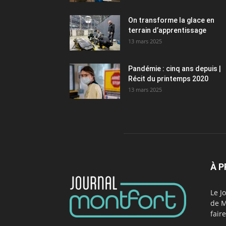
On transforme la glace en
terrain d’apprentissage
13 mars 2025
Pandémie : cinq ans depuis |
Récit du printemps 2020
13 mars 2025
À 
Le J
de M
fair