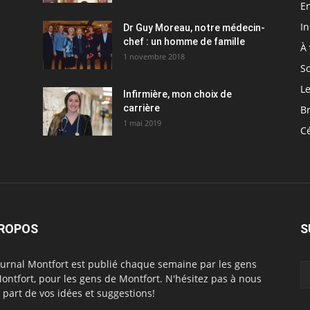
En
I
Dr Guy Moreau, notre médecin-
chef : un homme de famille
À 
1 novembre 2018
So
Le
Infirmière, mon choix de
carrière
Br
1 mai 2019
C
PROPOS
S
ournal Montfort est publié chaque semaine par les gens
ontfort, pour les gens de Montfort. N'hésitez pas à nous
e part de vos idées et suggestions!