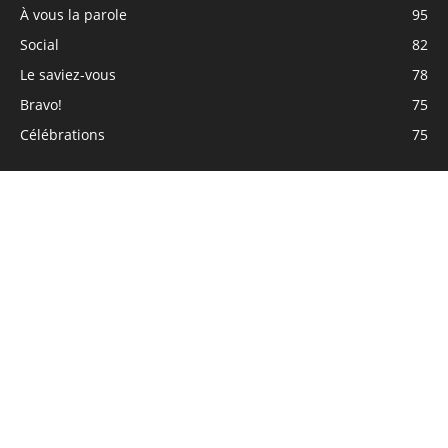
À vous la parole
95
Social
82
Le saviez-vous
78
Bravo!
75
Célébrations
75
À PROPOS