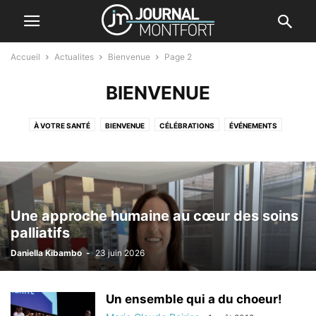
Accueil
Actualites
Bienvenue
Page 2
BIENVENUE
À VOTRE SANTÉ
BIENVENUE
CÉLÉBRATIONS
ÉVÉNEMENTS
INNOVATION
PROTÉGEZ-VOUS
Une approche humaine au cœur des soins
palliatifs
Daniella Kibambo
-
23 juin 2026
Un ensemble qui a du choeur!