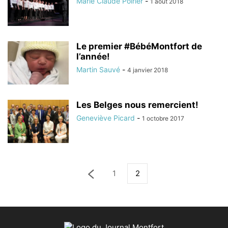
Marie Claude Poirier
-
1 août 2018
Le premier #BébéMontfort de
l’année!
Martin Sauvé
-
4 janvier 2018
Les Belges nous remercient!
Geneviève Picard
-
1 octobre 2017
1
2