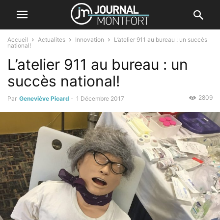
Accueil
Actualites
Innovation
L’atelier 911 au bureau : un succès
national!
L’atelier 911 au bureau : un
succès national!
2809
Par
Geneviève Picard
-
1 Décembre 2017