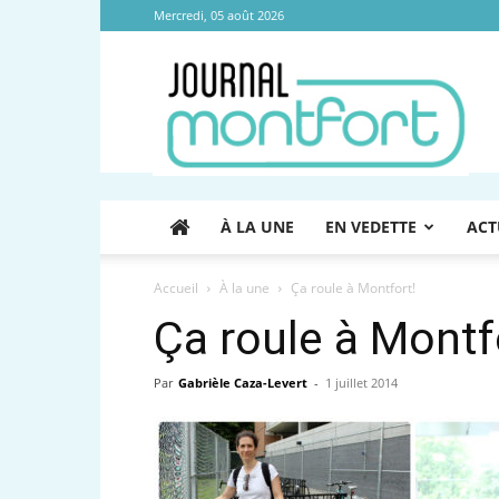
Mercredi, 05 août 2026
Journal
Montfort
À LA UNE
EN VEDETTE
ACT
Accueil
À la une
Ça roule à Montfort!
Ça roule à Montf
Par
Gabrièle Caza-Levert
-
1 juillet 2014