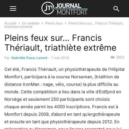
Accueil
En vedette
Pleins feux
Pleins feux sur… Francis Thériault,
triathlète extrême
Pleins feux sur… Francis
Thériault, triathlète extrême
2600
Par
Gabrièle Caza-Levert
-
1 mai 2016
Cet été, Francis Thériault, un physiothérapeute de l’Hôpital
Montfort, participera à la course Norseman, (triathlon de
distance IronMan : nage, vélo, course) la plus difficile au
monde. Cette compétition a lieu dans la ville d’Eidfjord en
Norvège et seulement 250 participants sont choisis
chaque année parmi les 4000 inscriptions. Francis est à
Montfort depuis 2009, d’abord en tant qu’ergothérapeute
et ensuite en tant que physiothérapeute depuis 2012. En