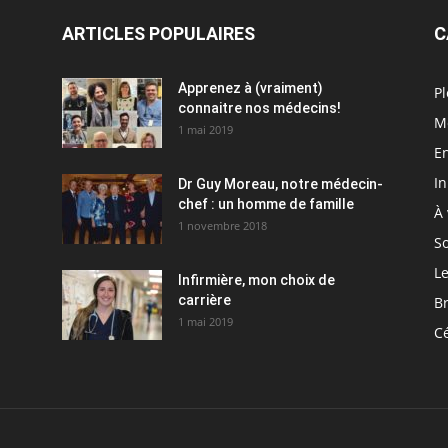
ARTICLES POPULAIRES
C
Apprenez à (vraiment)
Pl
connaitre nos médecins!
M
1 mai 2019
En
I
Dr Guy Moreau, notre médecin-
chef : un homme de famille
À 
1 novembre 2018
So
Le
Infirmière, mon choix de
carrière
Br
1 mai 2019
C