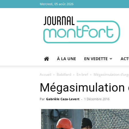
Mercredi, 05 août 2026
Journal
Montfort
À LA UNE
EN VEDETTE
ACT
Accueil
Babillard
En bref
Mégasimulation d’urge
Mégasimulation d
Par
Gabrièle Caza-Levert
-
1 Décembre 2016