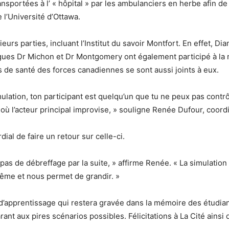
ransportées à l’ « hôpital » par les ambulanciers en herbe afin d
 l’Université d’Ottawa.
usieurs parties, incluant l’Institut du savoir Montfort. En effet, 
ologues Dr Michon et Dr Montgomery ont également participé à l
 de santé des forces canadiennes se sont aussi joints à eux.
imulation, ton participant est quelqu’un que tu ne peux pas contr
ù l’acteur principal improvise, » souligne Renée Dufour, coordin
dial de faire un retour sur celle-ci.
 a pas de débreffage par la suite, » affirme Renée. « La simulati
ême et nous permet de grandir. »
 d’apprentissage qui restera gravée dans la mémoire des étudiant
nt aux pires scénarios possibles. Félicitations à La Cité ainsi