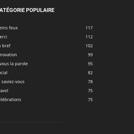
ATÉGORIE POPULAIRE
eins feux
117
erci
112
 bref
102
nnovation
99
vous la parole
95
cial
82
 saviez-vous
78
avo!
75
élébrations
75