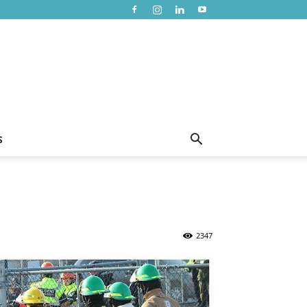
S
2347