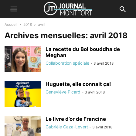
Accueil
2018
avril
Archives mensuelles: avril 2018
La recette du Bol bouddha de
Meghan
Collaboration spéciale
-
3 avril 2018
Huguette, elle connait ça!
Geneviève Picard
-
3 avril 2018
Le livre d’or de Francine
Gabrièle Caza-Levert
-
3 avril 2018