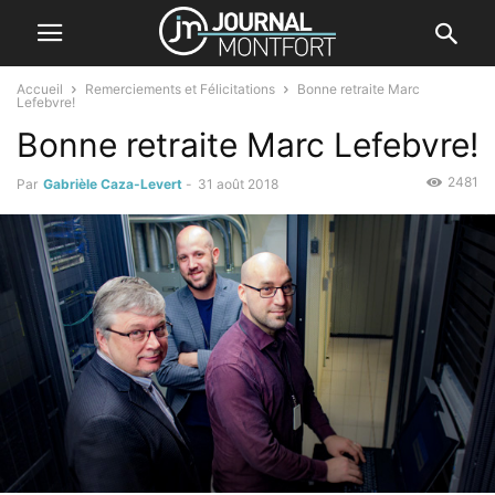
Accueil
Remerciements et Félicitations
Bonne retraite Marc
Lefebvre!
Bonne retraite Marc Lefebvre!
2481
Par
Gabrièle Caza-Levert
-
31 août 2018