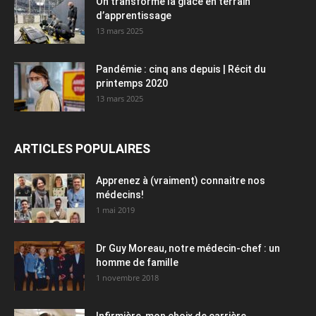
On transforme la glace en terrain
d’apprentissage
13 mars 2025
Pandémie : cinq ans depuis | Récit du
printemps 2020
13 mars 2025
ARTICLES POPULAIRES
Apprenez à (vraiment) connaitre nos
médecins!
1 mai 2019
Dr Guy Moreau, notre médecin-chef : un
homme de famille
1 novembre 2018
Infirmière, mon choix de carrière