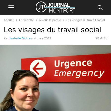
Accueil
En vedette
À vous la parole
Les visages du travail social
Les visages du travail social
3759
Par
Isabelle Diotte
-
4 mars 2019