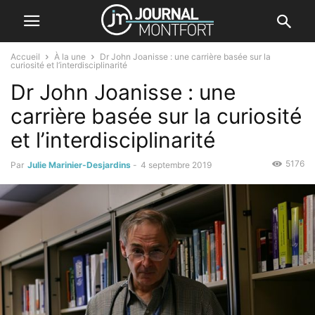
Accueil
À la une
Dr John Joanisse : une carrière basée sur la
curiosité et l’interdisciplinarité
Dr John Joanisse : une
carrière basée sur la curiosité
et l’interdisciplinarité
5176
Par
Julie Marinier-Desjardins
-
4 septembre 2019