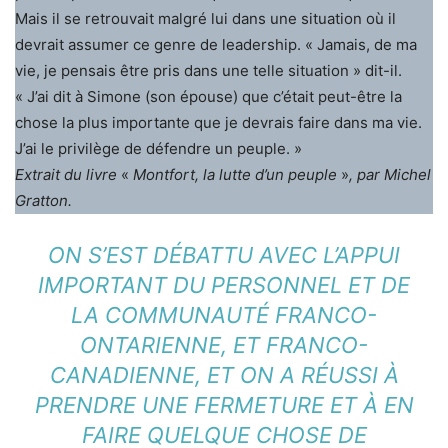
Mais il se retrouvait malgré lui dans une situation où il
devrait assumer ce genre de leadership. « Jamais, de ma
vie, je pensais être pris dans une telle situation » dit-il.
« J’ai dit à Simone (son épouse) que c’était peut-être la
chose la plus importante que je devrais faire dans ma vie.
J’ai le privilège de défendre un peuple. »
Extrait du livre
«
Montfort, la lutte d’un peuple
»
, par Michel
Gratton.
ON S’EST DÉBATTU AVEC L’APPUI
IMPORTANT DU PERSONNEL ET DE
LA COMMUNAUTÉ FRANCO-
ONTARIENNE, ET FRANCO-
CANADIENNE, ET ON A RÉUSSI À
PRENDRE UNE FERMETURE ET À EN
FAIRE QUELQUE CHOSE DE