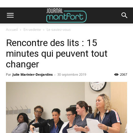
Accueil
En vedette
Le saviez-vous
Rencontre des lits : 15
minutes qui peuvent tout
changer
Par
Julie Marinier-Desjardins
-
30 septembre 2019
2067