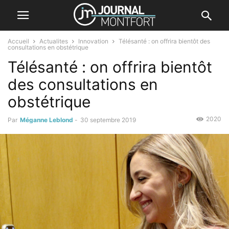
Accueil
Actualites
Innovation
Télésanté : on offrira bientôt des
consultations en obstétrique
Télésanté : on offrira bientôt
des consultations en
obstétrique
2020
Par
Méganne Leblond
-
30 septembre 2019