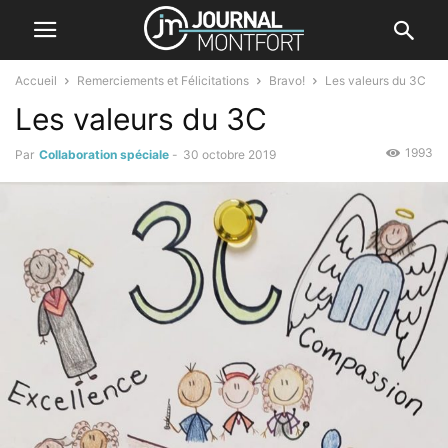
Accueil
Remerciements et Félicitations
Bravo!
Les valeurs du 3C
Les valeurs du 3C
1993
Par
Collaboration spéciale
-
30 octobre 2019