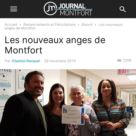
Accueil
Remerciements et Félicitations
Bravo!
Les nouveaux
anges de Montfort
Les nouveaux anges de
Montfort
2268
Par
Chantal Renaud
-
29 novembre 2019