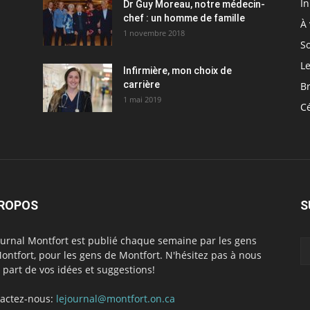
I
Dr Guy Moreau, notre médecin-
chef : un homme de famille
À 
1 novembre 2018
So
Le
Infirmière, mon choix de
carrière
Br
1 mai 2019
C
PROPOS
S
ournal Montfort est publié chaque semaine par les gens
ontfort, pour les gens de Montfort. N'hésitez pas à nous
e part de vos idées et suggestions!
actez-nous:
lejournal@montfort.on.ca