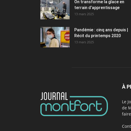
On transforme la glace en
terrain d’apprentissage
13 mars 2025
Pandémie : cinq ans depuis |
Récit du printemps 2020
13 mars 2025
À 
Le J
de M
fair
Cont