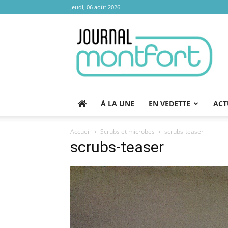
Jeudi, 06 août 2026
Journal
Montfort
À LA UNE
EN VEDETTE
ACT
Accueil
Scrubs et microbes
scrubs-teaser
scrubs-teaser