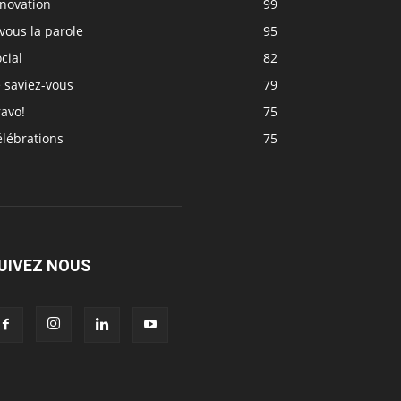
nnovation
99
vous la parole
95
cial
82
 saviez-vous
79
avo!
75
élébrations
75
UIVEZ NOUS