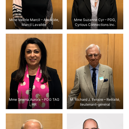
Mme Valérie Marcil – Associée,
Mme Suzanne Cyr – PDG,
Marcil Lavallée
Cyrious Connections Inc.
Mme Seema Aurora – PDG TAG
M. Richard J. Evraire – Retraité,
HR
lieutenant-général