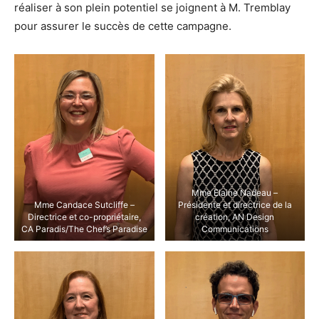
réaliser à son plein potentiel se joignent à M. Tremblay
pour assurer le succès de cette campagne.
Mme Elaine Nadeau –
Mme Candace Sutcliffe –
Présidente et directrice de la
Directrice et co-propriétaire,
création, AN Design
CA Paradis/The Chef’s Paradise
Communications