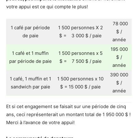
votre appui est ce qui compte le plus!
78 000
1 café par période
1 500 personnes X 2
$ /
de paie
$ = 3 000 $ / paie
année
195 000
1 café et 1 muffin
1 500 personnes x 5
$ /
par période de paie
$ = 7 500 $ / paie
année
390 000
1 café, 1 muffin et 1
1 500 personnes x 10
$ /
sandwich par paie
$ = 15 000 $ / paie
année
Et si cet engagement se faisait sur une période de cinq
ans, ceci représenterait un montant total de 1 950 000 $ !
Merci à l’avance de votre appui!