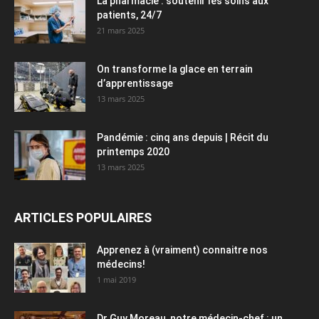
La pharmacie : soutenir les soins aux
patients, 24/7
21 mars 2025
On transforme la glace en terrain
d’apprentissage
13 mars 2025
Pandémie : cinq ans depuis | Récit du
printemps 2020
13 mars 2025
ARTICLES POPULAIRES
Apprenez à (vraiment) connaitre nos
médecins!
1 mai 2019
Dr Guy Moreau, notre médecin-chef : un