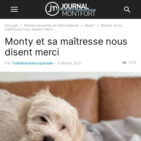
Accueil
Remerciements et Félicitations
Merci
Monty et sa
maîtresse nous disent merci
Monty et sa maîtresse nous
disent merci
1216
Par
Collaboration spéciale
-
5 février 2021