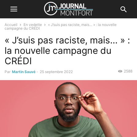
Accueil
En vedette
« J’suis pas raciste, mais… » : la nouvelle
campagne du CRÉDI
« J’suis pas raciste, mais… » :
la nouvelle campagne du
CRÉDI
2588
Par
Martin Sauvé
-
25 septembre 2022