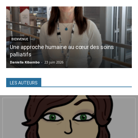
BIENVENUE
Une approche humaine au cœur des soins
A
palliatifs
Daniella Kibambo
-
23 juin 2026
A
LES AUTEURS