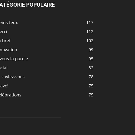
ATÉGORIE POPULAIRE
eins feux
117
erci
112
 bref
102
nnovation
99
vous la parole
95
cial
82
 saviez-vous
78
avo!
75
élébrations
75