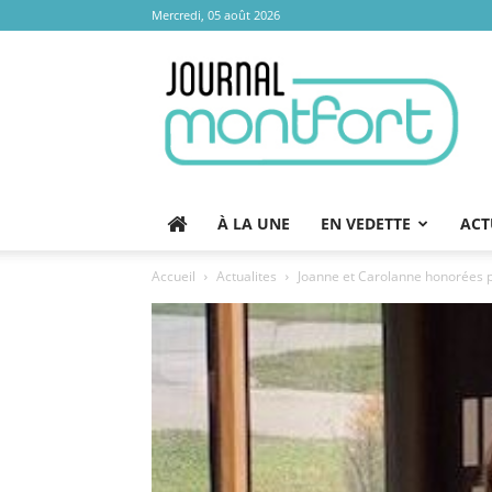
Mercredi, 05 août 2026
Journal
Montfort
À LA UNE
EN VEDETTE
ACT
Accueil
Actualites
Joanne et Carolanne honorées p