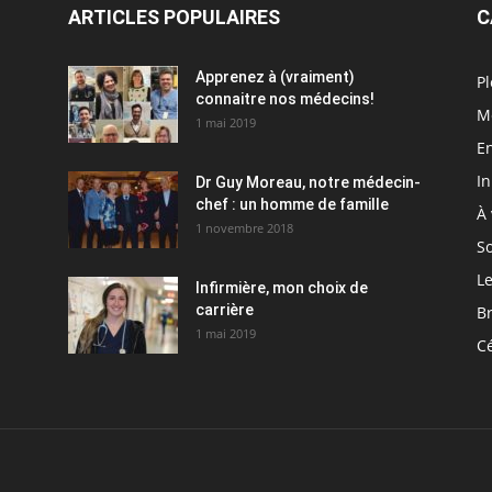
ARTICLES POPULAIRES
C
Apprenez à (vraiment)
Pl
connaitre nos médecins!
M
1 mai 2019
En
I
Dr Guy Moreau, notre médecin-
chef : un homme de famille
À 
1 novembre 2018
So
Le
Infirmière, mon choix de
carrière
Br
1 mai 2019
C