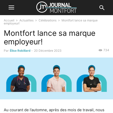
Accueil
Actualites
Célébrations
Montfort lance sa marque
employeur!
Montfort lance sa marque
employeur!
734
Par
Élise Robillard
-
20 Décembre 2023
Au courant de l’automne, après des mois de travail, nous