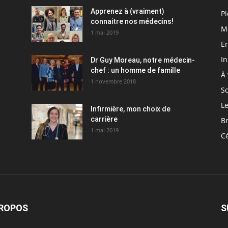
Apprenez à (vraiment)
Pl
connaitre nos médecins!
M
1 mai 2019
En
I
Dr Guy Moreau, notre médecin-
chef : un homme de famille
À 
1 novembre 2018
So
Le
Infirmière, mon choix de
carrière
Br
1 mai 2019
C
PROPOS
S