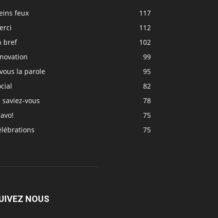
eins feux
117
erci
112
 bref
102
nnovation
99
vous la parole
95
cial
82
 saviez-vous
78
avo!
75
élébrations
75
UIVEZ NOUS