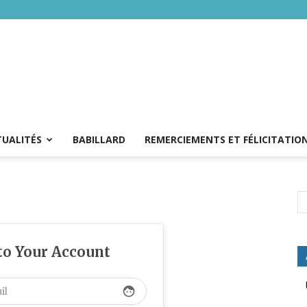
TUALITÉS
BABILLARD
REMERCIEMENTS ET FÉLICITATIO
 to Your Account
face