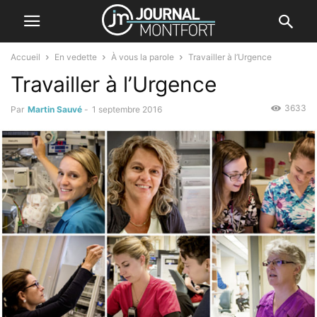
Accueil
En vedette
À vous la parole
Travailler à l’Urgence
Travailler à l’Urgence
3633
Par
Martin Sauvé
-
1 septembre 2016