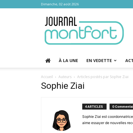
Dimanche, 02 août 2026
Journal
Montfort
À LA UNE
EN VEDETTE
AC
Accueil
Auteurs
Articles postés par Sophie Ziai
Sophie Ziai
4 ARTICLES
0 Commentai
Sophie Ziai est coordonnatrice 
aime essayer de nouvelles rece