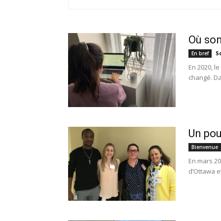
Où son
S
En bref
En 2020, l
changé. Da
Un pou
Bienvenue
En mars 20
d’Ottawa et