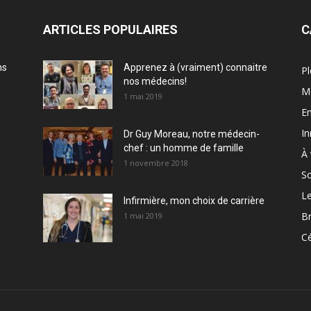
ARTICLES POPULAIRES
C
ns
Apprenez à (vraiment) connaitre
Pl
nos médecins!
M
1 mai 2019
En
In
Dr Guy Moreau, notre médecin-
chef : un homme de famille
À 
1 novembre 2018
So
Le
Infirmière, mon choix de carrière
Br
1 mai 2019
Cé