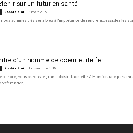
etenir sur un futur en santé
Sophie Ziai
-
4 mars 2019
s
, nous sommes très sensibles à l'importance de rendre accessibles les soin
dre d’un homme de coeur et de fer
Sophie Ziai
-
1 novembre 2018
s
écembre, nous aurons le grand plaisir d’accueillir à Montfort une person
conférencier,...