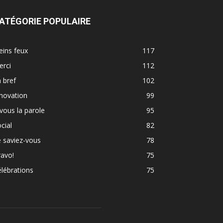
ATÉGORIE POPULAIRE
eins feux
117
erci
112
 bref
102
novation
99
vous la parole
95
cial
82
 saviez-vous
78
avo!
75
lébrations
75