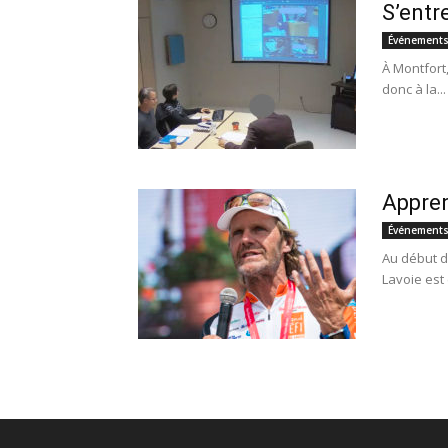
S’entr
Événement
À Montfort
donc à la...
Appren
Événement
Au début d
Lavoie est 