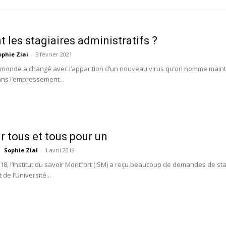
t les stagiaires administratifs ?
ophie Ziai
-
5 février 2021
e monde a changé avec l’apparition d’un nouveau virus qu’on nomme main
ns l’empressement...
r tous et tous pour un
Sophie Ziai
-
1 avril 2019
18, l’Institut du savoir Montfort (ISM) a reçu beaucoup de demandes de st
 de l’Université...