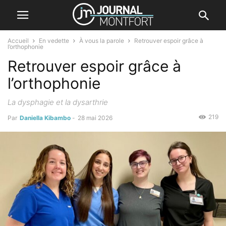
Accueil
En vedette
À vous la parole
Retrouver espoir grâce à
l’orthophonie
Retrouver espoir grâce à
l’orthophonie
La dysphagie et la dysarthrie
219
Par
Daniella Kibambo
-
28 mai 2026